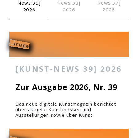
News 39]
News 38]
News 37]
Anzeige
2026
2026
2026
Zugemessene Zeit, 2000
Ihr alle müßt Pfl
Zeit, 2…
Zugemessene Zeit, 2000
Geschenk des Wassers, 2…
[KUNST-NEWS 39] 2026
Zur Ausgabe 2026, Nr. 39
Das neue digitale Kunstmagazin berichtet
über aktuelle Kunstmessen und
Ausstellungen sowie über Kunst.