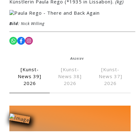
Künstlerin Paula Rego (*1935 in Lissabon).
(kg)
Bild:
Nick Willing
Anzeige
[Kunst-
[Kunst-
[Kunst-
News 39]
News 38]
News 37]
Anzeige
2026
2026
2026
Die Traube, 1987
Zugemessene Zei
An der Quelle der Zeit, 2…