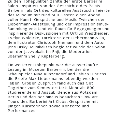
Zu den Höhepunkten zählte der erste Barberini
Salon. Inspiriert von der Geschichte des Palais
Barberini als Ort des kulturellen Austauschs feierte
das Museum mit rund 500 Gästen einen Abend
voller Kunst, Gespräche und Musik. Zwischen der
Liebermann-Ausstellung und der Impressionismus-
Sammlung entstand ein Raum für Begegnungen und
inspirierende Diskussionen mit Ortrud Westheider,
Evelyn Wöldicke, Direktorin der Liebermann-Villa,
dem llustrator Christoph Niemann und dem Autor
Jens Bisky. Musikalisch begleitet wurde der Salon
von der Jazzvokalistin Enji; die Moderation
übernahm Shelly Kupferberg.
Ein weiterer Höhepunkt war die ausverkaufte
Lesung im Museum Barberini, bei der die
Schauspieler Nina Kunzendorf und Fabian Hinrichs
die Briefe Max Liebermanns lebendig werden
ließen. Großen Zuspruch fand auch das Get
Together zum Semesterstart: Mehr als 800
Studierende und Auszubildende aus Potsdam,
Berlin und darüber hinaus besuchten Slow Art
Tours des Barberini Art Clubs, Gespräche mit
jungen Kuratorinnen sowie Konzerte und
Performances.